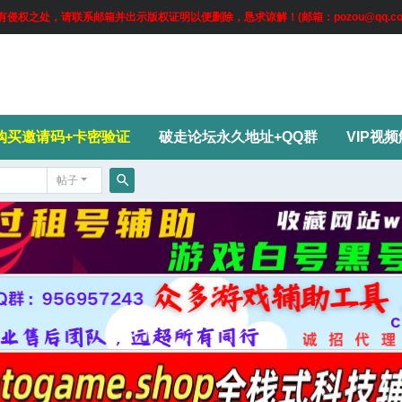
权之处，请联系邮箱并出示版权证明以便删除，恳求谅解！(邮箱：pozou@qq.co
购买邀请码+卡密验证
破走论坛永久地址+QQ群
VIP视
帖子
搜
索