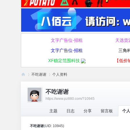
文字广告位-招租
天选货
文字广告位-招租
三角
XF稳定范围科技
【低价
不吃谢谢
个人资料
破
不吃谢谢
走
https://www.pz880.com/?10945
›
›
论
坛
主题
日志
分享
留言板
个
不吃谢谢
(UID: 10945)