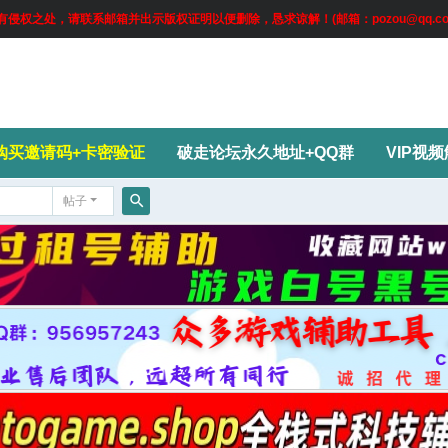
权之处，请联系邮箱并出示版权证明以便删除，恳求谅解！(邮箱：pozou@qq.co
购买邀请码+卡密验证
破走论坛永久地址+QQ群
VIP视
帖子
搜
索