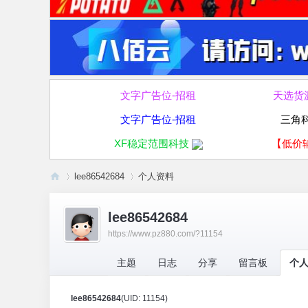
文字广告位-招租
天选货
文字广告位-招租
三角
XF稳定范围科技
【低价
lee86542684
个人资料
破
lee86542684
走
https://www.pz880.com/?11154
›
›
论
坛
主题
日志
分享
留言板
个
lee86542684
(UID: 11154)