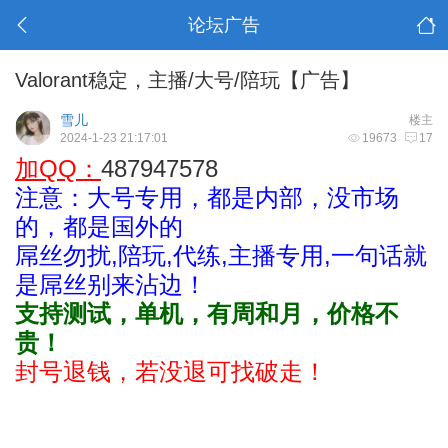
论坛广告
Valorant稳定，主播/大号/陪玩【广告】
雪儿
楼主
2024-1-23 21:17:01
19673
17
加QQ：
487947578
注意：大号专用，都是内部，没市场
的，都是国外的
屌丝勿扰,陪玩,代练,主播专用,一句话就
是屌丝别来沾边！
支持测试，单机，有周和月，价格不
贵！
封号退钱，若没退可找破走！