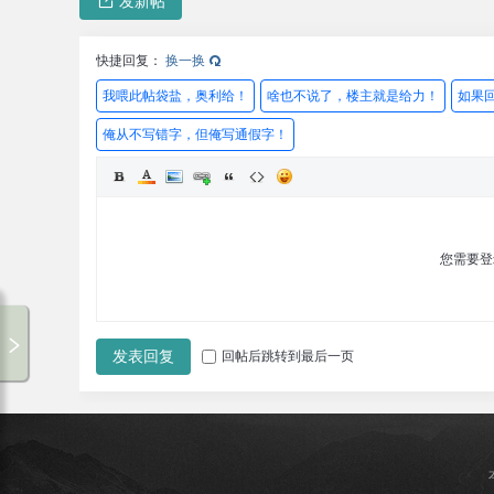
发新帖
快捷回复：
换一换
我喂此帖袋盐，奥利给！
啥也不说了，楼主就是给力！
如果
俺从不写错字，但俺写通假字！
您需要
破走论坛-1
00:00 / 00:00
发表回复
回帖后跳转到最后一页
破走论坛
专辑循环
破走论坛
暂无歌词