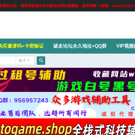
权之处，请联系邮箱并出示版权证明以便删除，恳求谅解！(邮箱：pozou@qq.co
购买邀请码+卡密验证
破走论坛永久地址+QQ群
VIP视
帖子
搜
索