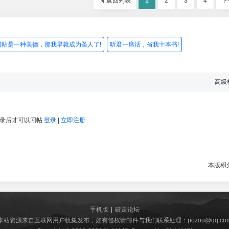
返回列表
1
2
3
4
下
回帖是一种美德，那我早就成为圣人了!
听君一席话，省我十本书!
高级
登录后才可以回帖
登录
|
立即注册
本版积
手机版
|
破走论坛
本站资源来自互联网用户收集发布，如有侵权请邮件与我们联系处理：pozou@qq.co