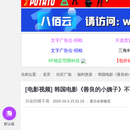
文字广告位-招租
天选货
文字广告位-招租
三角
XF稳定范围科技
【低价
当前位置:
首页
社区广场
福利资源
韩国电影《善良的小
[电影视频]
韩国电影《善良的小姨子》不
»
›
›
›
兴奋的睡不着
2025-10-3 15:31:19
|
显示全部楼层
默认版