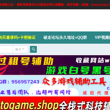
权之处，请联系邮箱并出示版权证明以便删除，恳求谅解！(邮箱：pozou@qq.co
购买邀请码+卡密验证
破走论坛永久地址+QQ群
VIP视
帖子
搜
索