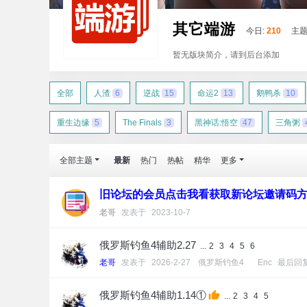
其它端游
今日:
210
主题
暂无版块简介，请到后台添加
全部
人渣
6
逆战
15
命运2
13
鹅鸭杀
10
重生边缘
5
The Finals
3
黑神话:悟空
47
三角粥
全部主题
最新
热门
热帖
精华
更多
旧论坛的会员点击我看获取新论坛邀请码
老哥
发表于
2023-10-7
俄罗斯钓鱼4辅助2.27
...
2
3
4
5
6
老哥
发表于
2026-2-27
[
俄罗斯钓鱼4
]
Enc
最后回
俄罗斯钓鱼4辅助1.14①
...
2
3
4
5