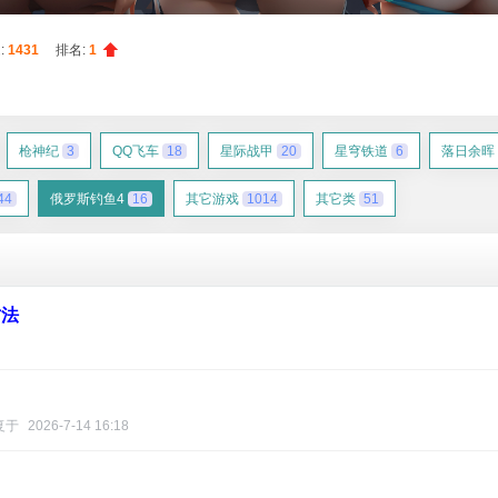
:
1431
排名:
1
枪神纪
3
QQ飞车
18
星际战甲
20
星穹铁道
6
落日余晖
44
俄罗斯钓鱼4
16
其它游戏
1014
其它类
51
方法
复于
2026-7-14 16:18