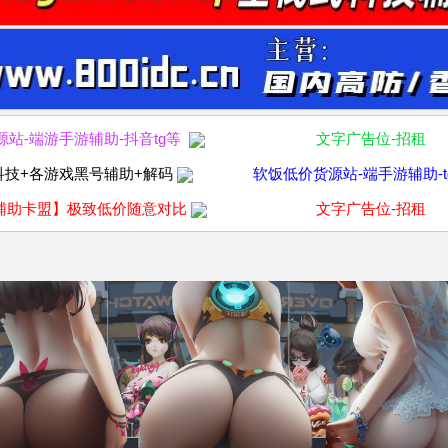
源站-端游手游辅助-抖音tg等
文字广告位-招租
科技+各游戏黑号辅助+解码
软饭低价货源站-端手游辅助-t
辅助卡盟】极致低价随意对比
文字广告位-招租