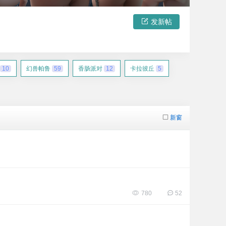
发新帖
10
幻兽帕鲁
59
香肠派对
12
卡拉彼丘
5
新窗
780
52