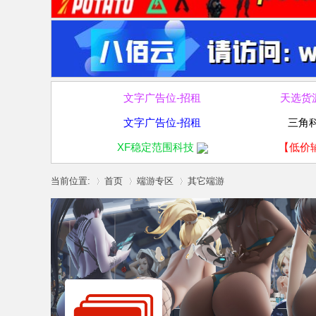
文字广告位-招租
天选货
文字广告位-招租
三角
XF稳定范围科技
【低价
当前位置:
首页
端游专区
其它端游
»
›
›