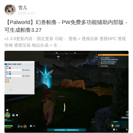
雪儿
2025-3-27
【Palworld】幻兽帕鲁 - PW免费多功能辅助内部版 -
可生成帕鲁3.27
v1.3.8更新内容：固定更新 功能： 透视-> 透视玩家 透视NPC 透视
怪物 透视宝箱 物品生成-> 生 ...