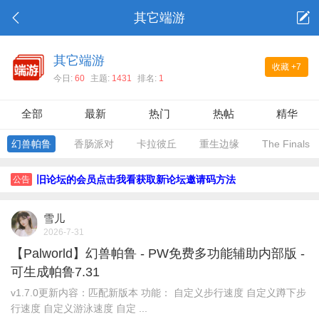
其它端游
其它端游
收藏
+7
今日:
60
主题:
1431
排名:
1
全部
最新
热门
热帖
精华
幻兽帕鲁
香肠派对
卡拉彼丘
重生边缘
The Finals
旧论坛的会员点击我看获取新论坛邀请码方法
公告
雪儿
2026-7-31
【Palworld】幻兽帕鲁 - PW免费多功能辅助内部版 -
可生成帕鲁7.31
v1.7.0更新内容：匹配新版本 功能： 自定义步行速度 自定义蹲下步
行速度 自定义游泳速度 自定 ...