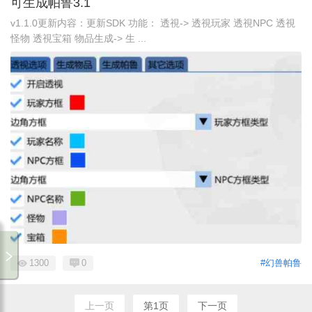
可生成帕鲁3.1
v1.1.0更新内容：更新SDK 功能： 透視-> 透視玩家 透視NPC 透視
怪物 透視宝箱 物品生成-> 生 ...
1300
0
#幻兽帕鲁
上一页
第1页
下一页