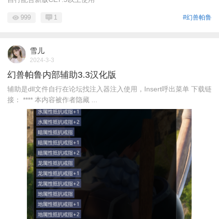
999
1
#幻兽帕鲁
雪儿
2024-3-3
幻兽帕鲁内部辅助3.3汉化版
辅助是dll文件自行在论坛找注入器注入使用，Insert呼出菜单 下载链
接： **** 本内容被作者隐藏 ...