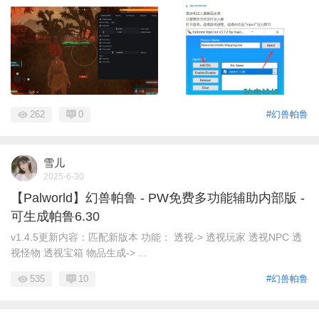
262
0
#幻兽帕鲁
雪儿
2025-6-30
【Palworld】幻兽帕鲁 - PW免费多功能辅助内部版 -
可生成帕鲁6.30
v1.4.5更新内容：匹配新版本 功能： 透视-> 透视玩家 透视NPC 透
视怪物 透视宝箱 物品生成-> ...
535
10
#幻兽帕鲁