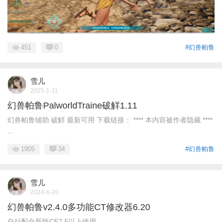
451
0
#幻兽帕鲁
雪儿
2025-1-11
幻兽帕鲁PalworldTraine破觧1.11
幻兽帕鲁辅助 破觧 最新可用 下载链接： **** 本内容被作者隐藏 ****
...
1905
34
#幻兽帕鲁
雪儿
2024-6-20
幻兽帕鲁v2.4.0多功能CT修改器6.20
自行配合新版CE7.5以上使用