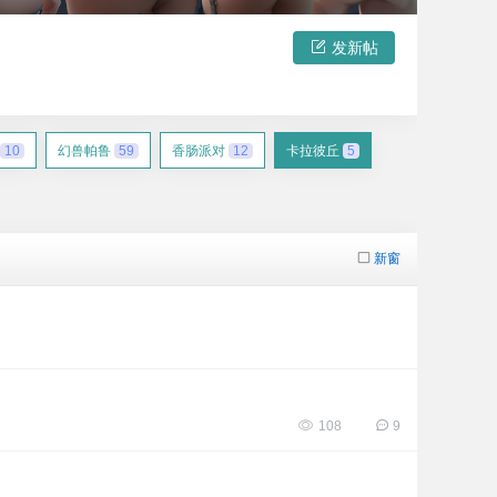
发新帖
10
幻兽帕鲁
59
香肠派对
12
卡拉彼丘
5
新窗
108
9