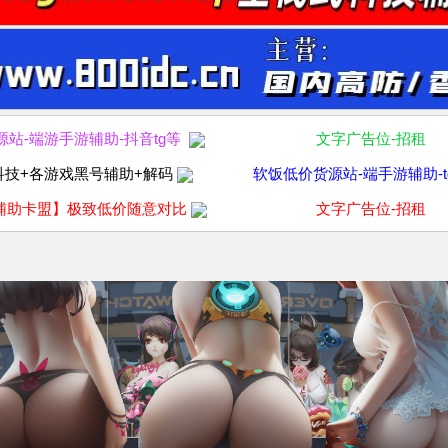
源站-端游手游辅助-抖音tg等
文字广告位-招租
科技+各游戏黑号辅助+解码
软饭低价货源站-端手游辅助-t
辅助卡盟】极致低价随意对比
文字广告位-招租