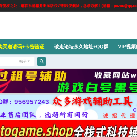
权之处，请联系邮箱并出示版权证明以便删除，恳求谅解！(邮箱：pozou@qq.co
购买邀请码+卡密验证
破走论坛永久地址+QQ群
VIP视
帖子
搜
索