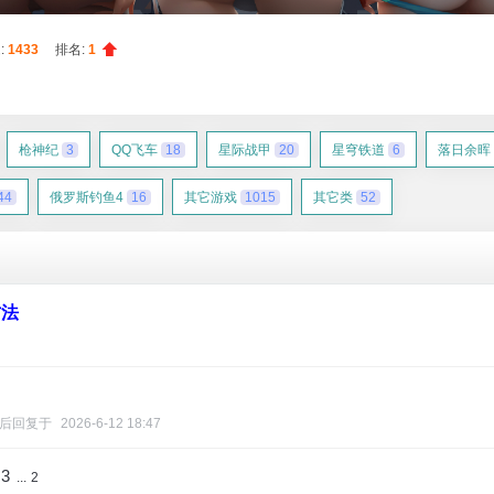
:
1433
排名:
1
枪神纪
3
QQ飞车
18
星际战甲
20
星穹铁道
6
落日余晖
44
俄罗斯钓鱼4
16
其它游戏
1015
其它类
52
方法
后回复于
2026-6-12 18:47
.3
...
2