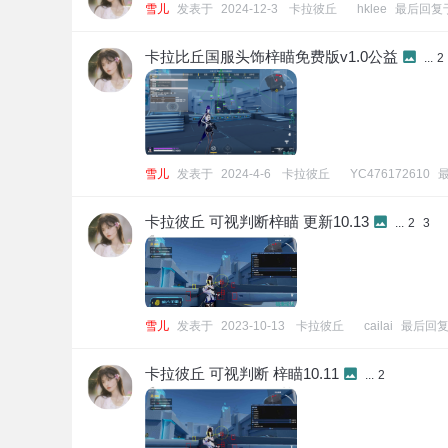
雪儿
发表于
2024-12-3
[
卡拉彼丘
]
hklee
最后回复
卡拉比丘国服头饰梓瞄免费版v1.0公益
...
2
雪儿
发表于
2024-4-6
[
卡拉彼丘
]
YC476172610
卡拉彼丘 可视判断梓瞄 更新10.13
...
2
3
雪儿
发表于
2023-10-13
[
卡拉彼丘
]
cailai
最后回
卡拉彼丘 可视判断 梓瞄10.11
...
2