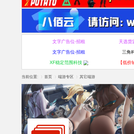
文字广告位-招租
天选货
文字广告位-招租
三角
XF稳定范围科技
【低价
当前位置:
首页
端游专区
其它端游
»
›
›