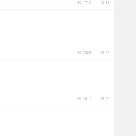
1710
18
2306
23
1812
20