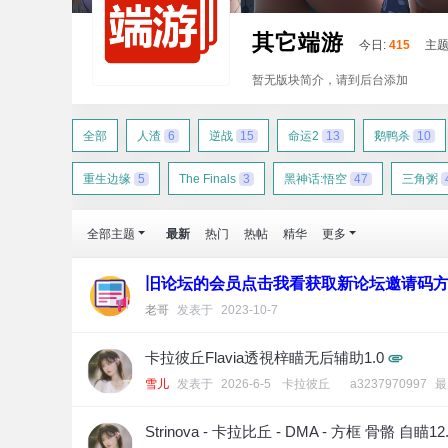
其它端游
今日:
415
主题
暂无版块简介，请到后台添加
全部
人渣
6
逆战
15
命运2
13
鹅鸭杀
10
重生边缘
5
The Finals
3
黑神话:悟空
47
三角粥
全部主题
最新
热门
热帖
精华
更多
旧论坛的会员点击我看获取新论坛邀请码
老哥
发表于
2023-10-7
卡拉彼丘Flavia透視梓瞄无后辅助1.0
雪儿
发表于
2026-6-5
[
卡拉彼丘
]
a3237970997
最
Strinova - 卡拉比丘 - DMA - 方框 骨骼 自瞄12