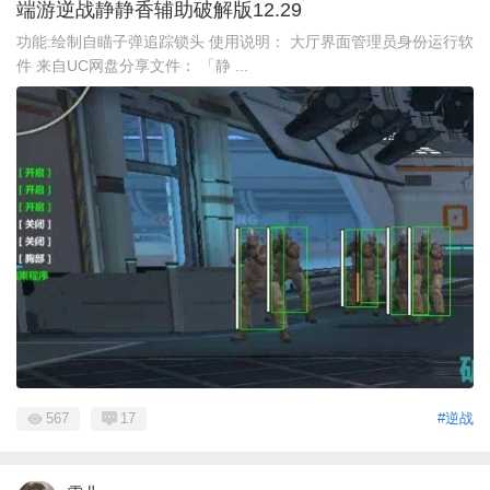
端游逆战静静香辅助破解版12.29
功能:绘制自瞄子弹追踪锁头 使用说明： 大厅界面管理员身份运行软
件 来自UC网盘分享文件： 「静 ...
567
17
#逆战