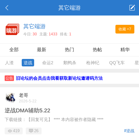
其它端游
其它端游
收藏
+7
今日:
30
主题:
1433
排名:
1
全部
最新
热门
热帖
精华
人渣
逆战
命运2
鹅鸭杀
枪神纪
QQ飞车
星
旧论坛的会员点击我看获取新论坛邀请码方法
公告
老哥
2026-5-22
逆战DMA辅助5.22
下载链接：【回复可见】 **** 本内容被作者隐藏 ****
419
26
#逆战