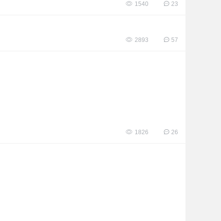
1540
23
2893
57
1826
26