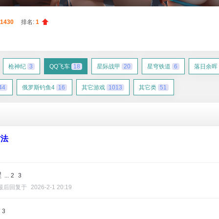
1430
排名:
1
枪神纪
3
QQ飞车
18
星际战甲
20
星穹铁道
6
落日余晖
44
俄罗斯钓鱼4
16
其它游戏
1013
其它类
51
方法
程
...
2
3
最后回复于
2026-2-1 20:19
3