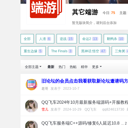
其它端游
今日:
75
主题:
暂无版块简介，请到后台添加
全部
人渣
6
逆战
15
命运2
13
鹅鸭杀
10
重生边缘
5
The Finals
3
黑神话:悟空
47
三角粥
全部主题
最新
热门
热帖
精华
更多
旧论坛的会员点击我看获取新论坛邀请码
老哥
发表于
2023-10-7
QQ飞车2024年10月最新服务端源码+开服教
雪儿
发表于
2024-10-29
[
QQ飞车
]
qq824613730
QQ飞车服务端C++源码/修复6人延迟10.8
...
2