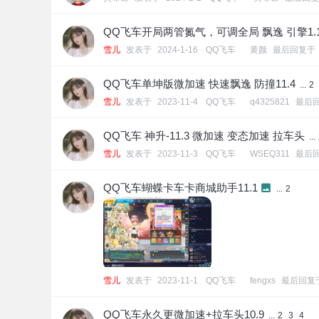
QQ飞车开局两管氮气，可调全局 飘逸 引擎1.1
雪儿
发表于
2024-1-16
[
QQ飞车
]
黄颜
最后回复于
QQ飞车单坤版微加速 快速飘逸 防撞11.4
...
2
雪儿
发表于
2023-11-4
[
QQ飞车
]
q4325821
最后
QQ飞车 神升-11.3 微加速 变态加速 拉车头
...
雪儿
发表于
2023-11-3
[
QQ飞车
]
WSEQ311
最后
QQ飞车蝴蝶卡车卡商城助手11.1
...
2
雪儿
发表于
2023-11-1
[
QQ飞车
]
fengxs
最后回复
QQ飞车永久更微加速+拉车头10.9
...
2
3
4