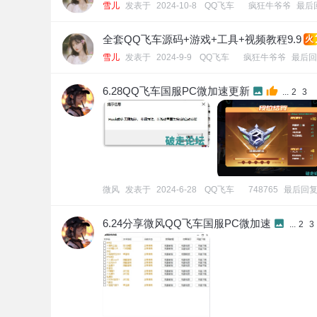
雪儿
发表于
2024-10-8
[
QQ飞车
]
疯狂牛爷爷
最后
全套QQ飞车源码+游戏+工具+视频教程9.9
火
雪儿
发表于
2024-9-9
[
QQ飞车
]
疯狂牛爷爷
最后回
6.28QQ飞车国服PC微加速更新
...
2
3
微风
发表于
2024-6-28
[
QQ飞车
]
748765
最后回
6.24分享微风QQ飞车国服PC微加速
...
2
3