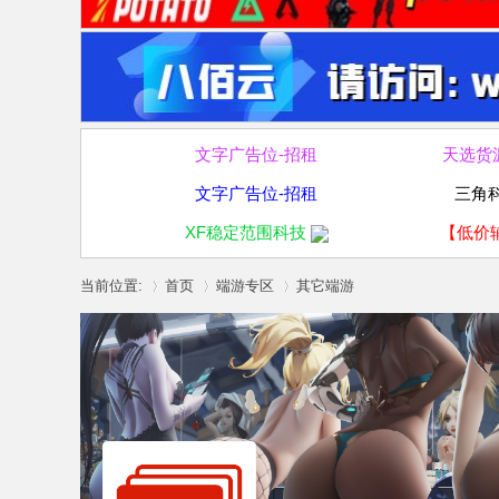
文字广告位-招租
天选货
文字广告位-招租
三角
XF稳定范围科技
【低价
当前位置:
首页
端游专区
其它端游
»
›
›