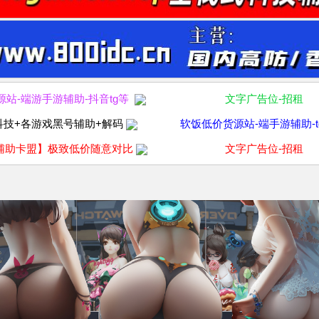
源站-端游手游辅助-抖音tg等
文字广告位-招租
科技+各游戏黑号辅助+解码
软饭低价货源站-端手游辅助-t
辅助卡盟】极致低价随意对比
文字广告位-招租