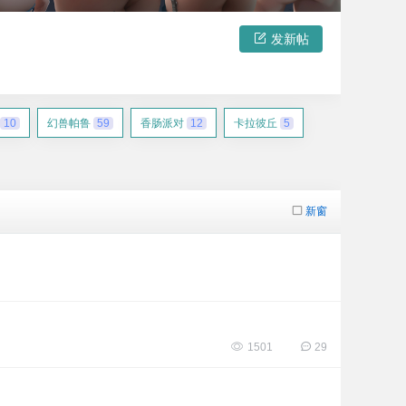
发新帖
10
幻兽帕鲁
59
香肠派对
12
卡拉彼丘
5
新窗
1501
29