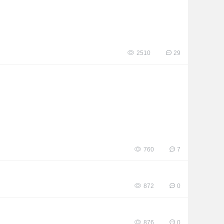
2510
29
760
7
872
0
876
0