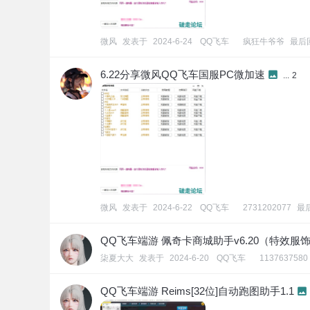
微风
发表于
2024-6-24
[
QQ飞车
]
疯狂牛爷爷
最后
6.22分享微风QQ飞车国服PC微加速
...
2
微风
发表于
2024-6-22
[
QQ飞车
]
2731202077
最
QQ飞车端游 佩奇卡商城助手v6.20（特效服
柒夏大大
发表于
2024-6-20
[
QQ飞车
]
1137637580
QQ飞车端游 Reims[32位]自动跑图助手1.1