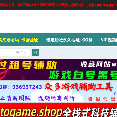
权之处，请联系邮箱并出示版权证明以便删除，恳求谅解！(邮箱：pozou@qq.co
购买邀请码+卡密验证
破走论坛永久地址+QQ群
VIP视
帖子
搜
索