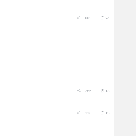
1885
24
1286
13
1226
15