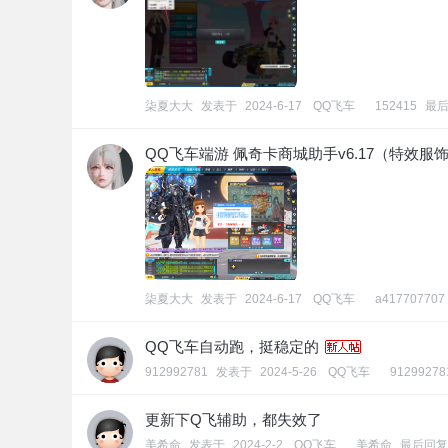
柒夏大大
发表于
2024-6-17
[
QQ飞车
]
152415
最
QQ飞车端游 佩奇卡商城助手v6.17（特效服
柒夏大大
发表于
2024-6-17
[
QQ飞车
]
a417707707
QQ飞车自动跑，挺稳定的
912992781
发表于
2024-5-26
[
QQ飞车
]
91299278
更新下Q飞辅助，都失效了
美希命
发表于
2024-2-2
[
QQ飞车
]
美希命
最后回复